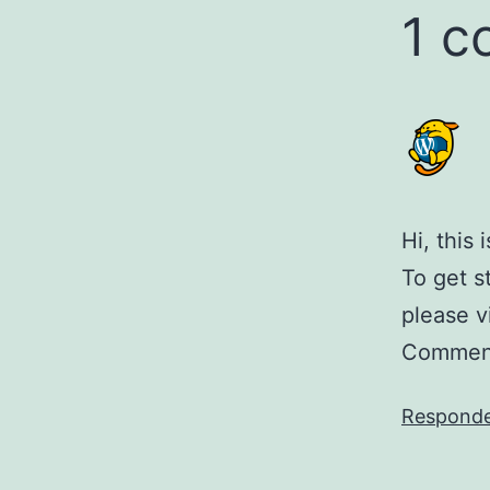
1 c
Hi, this
To get s
please v
Comment
Respond