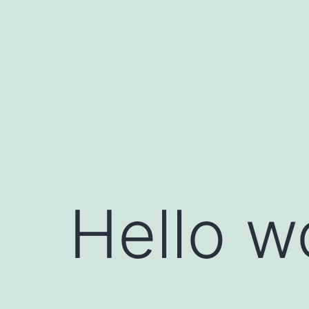
Pular
para
o
conteúdo
Hello w